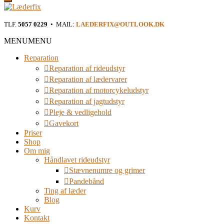
Læderfix
TLF.
5057 0229
• MAIL:
LAEDERFIX@OUTLOOK.DK
Reparation af rideudstyr i Østjylland
MENU
MENU
Reparation
Reparation af rideudstyr
Reparation af lædervarer
Reparation af motorcykeludstyr
Reparation af jagtudstyr
Pleje & vedligehold
Gavekort
Priser
Shop
Om mig
Håndlavet rideudstyr
Stævnenumre og grimer
Pandebånd
Ting af læder
Blog
Kurv
Kontakt