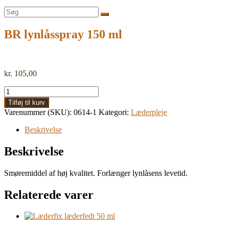
Søg
efter:
BR lynlåsspray 150 ml
kr.
105,00
BR
lynlåsspray
Tilføj til kurv
150
Varenummer (SKU):
0614-1
Kategori:
Læderpleje
ml
antal
Beskrivelse
Beskrivelse
Smøremiddel af høj kvalitet. Forlænger lynlåsens levetid.
Relaterede varer