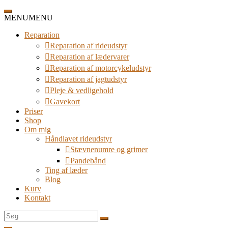
Spring
til
MENU
MENU
indhold
Reparation
Reparation af rideudstyr
Reparation af lædervarer
Reparation af motorcykeludstyr
Reparation af jagtudstyr
Pleje & vedligehold
Gavekort
Priser
Shop
Om mig
Håndlavet rideudstyr
Stævnenumre og grimer
Pandebånd
Ting af læder
Blog
Kurv
Kontakt
Søg
efter: