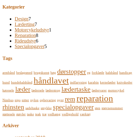
Kategorier
Design
7
Læderting
7
Motorcykeludstyr
1
Reparation
8
Rideudstyr
6
Specialopgaver
5
Tags
dørstopper
armbånd
beslagsmed
brugskunst
bøg
eg
forklæde
halsbånd
handicap
håndlavet
hund
hundehalsbånd
indfarvning
karabin
kernelæder
knivskeder
læder
lædertaske
køresele
lædersele
læderstrop
lædervarer
motorcykel
reparation
rem
Nimbus
nips
nitter
nylon
opbevaring
pynt
rhinsten
specialopgaver
sadeltaske
smykke
sten
stævnenummer
støttesele
støvler
taske
teak
træ
vedhæng
vedligehold
værktøj
Arkiver