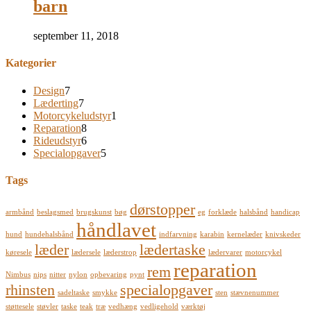
barn
september 11, 2018
Kategorier
Design
7
Læderting
7
Motorcykeludstyr
1
Reparation
8
Rideudstyr
6
Specialopgaver
5
Tags
dørstopper
armbånd
beslagsmed
brugskunst
bøg
eg
forklæde
halsbånd
handicap
håndlavet
hund
hundehalsbånd
indfarvning
karabin
kernelæder
knivskeder
læder
lædertaske
køresele
lædersele
læderstrop
lædervarer
motorcykel
reparation
rem
Nimbus
nips
nitter
nylon
opbevaring
pynt
rhinsten
specialopgaver
sadeltaske
smykke
sten
stævnenummer
støttesele
støvler
taske
teak
træ
vedhæng
vedligehold
værktøj