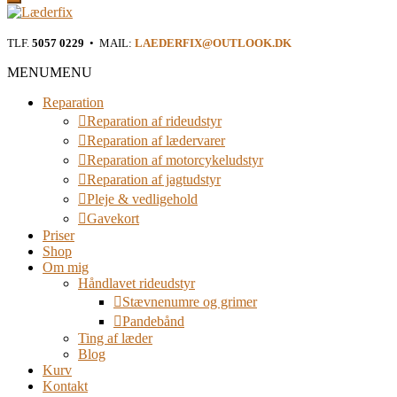
Læderfix
TLF.
5057 0229
• MAIL:
LAEDERFIX@OUTLOOK.DK
Reparation af rideudstyr i Østjylland
MENU
MENU
Reparation
Reparation af rideudstyr
Reparation af lædervarer
Reparation af motorcykeludstyr
Reparation af jagtudstyr
Pleje & vedligehold
Gavekort
Priser
Shop
Om mig
Håndlavet rideudstyr
Stævnenumre og grimer
Pandebånd
Ting af læder
Blog
Kurv
Kontakt