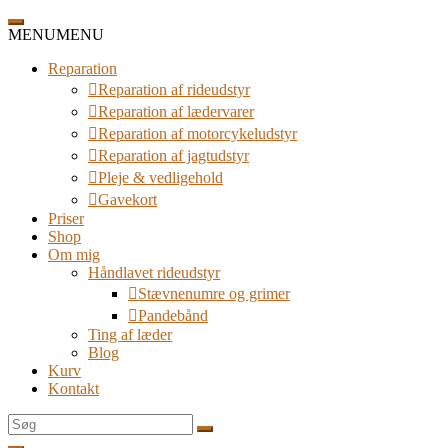
Spring
til
MENU
MENU
indhold
Reparation
Reparation af rideudstyr
Reparation af lædervarer
Reparation af motorcykeludstyr
Reparation af jagtudstyr
Pleje & vedligehold
Gavekort
Priser
Shop
Om mig
Håndlavet rideudstyr
Stævnenumre og grimer
Pandebånd
Ting af læder
Blog
Kurv
Kontakt
Søg
efter: