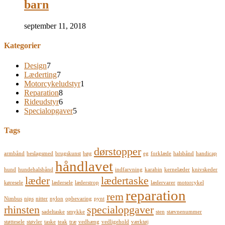
barn
september 11, 2018
Kategorier
Design
7
Læderting
7
Motorcykeludstyr
1
Reparation
8
Rideudstyr
6
Specialopgaver
5
Tags
dørstopper
armbånd
beslagsmed
brugskunst
bøg
eg
forklæde
halsbånd
handicap
håndlavet
hund
hundehalsbånd
indfarvning
karabin
kernelæder
knivskeder
læder
lædertaske
køresele
lædersele
læderstrop
lædervarer
motorcykel
reparation
rem
Nimbus
nips
nitter
nylon
opbevaring
pynt
rhinsten
specialopgaver
sadeltaske
smykke
sten
stævnenummer
støttesele
støvler
taske
teak
træ
vedhæng
vedligehold
værktøj