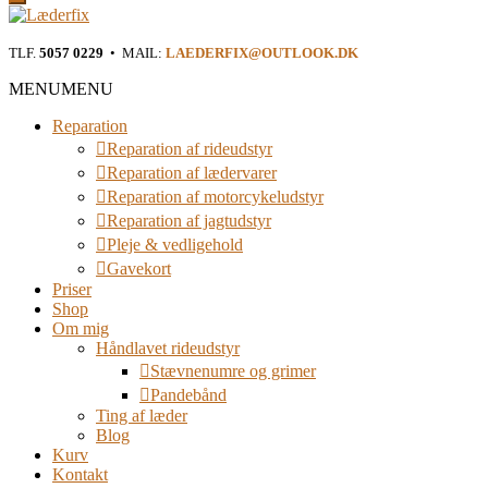
Læderfix
TLF.
5057 0229
• MAIL:
LAEDERFIX@OUTLOOK.DK
Reparation af rideudstyr i Østjylland
MENU
MENU
Reparation
Reparation af rideudstyr
Reparation af lædervarer
Reparation af motorcykeludstyr
Reparation af jagtudstyr
Pleje & vedligehold
Gavekort
Priser
Shop
Om mig
Håndlavet rideudstyr
Stævnenumre og grimer
Pandebånd
Ting af læder
Blog
Kurv
Kontakt