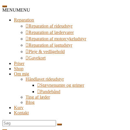
Spring
til
MENU
MENU
indhold
Reparation
Reparation af rideudstyr
Reparation af lædervarer
Reparation af motorcykeludstyr
Reparation af jagtudstyr
Pleje & vedligehold
Gavekort
Priser
Shop
Om mig
Håndlavet rideudstyr
Stævnenumre og grimer
Pandebånd
Ting af læder
Blog
Kurv
Kontakt
Søg
efter: