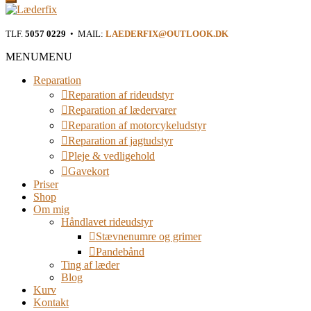
Læderfix
TLF.
5057 0229
• MAIL:
LAEDERFIX@OUTLOOK.DK
Reparation af rideudstyr i Østjylland
MENU
MENU
Reparation
Reparation af rideudstyr
Reparation af lædervarer
Reparation af motorcykeludstyr
Reparation af jagtudstyr
Pleje & vedligehold
Gavekort
Priser
Shop
Om mig
Håndlavet rideudstyr
Stævnenumre og grimer
Pandebånd
Ting af læder
Blog
Kurv
Kontakt