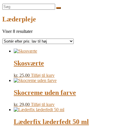
Søg
efter:
Læderpleje
Sorteret
Viser 8 resultater
efter
pris:
lav
til
høj
Skosværte
kr.
25,00
Tilføj til kurv
Skocreme uden farve
kr.
29,00
Tilføj til kurv
Læderfix læderfedt 50 ml