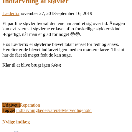
Indfarvning af støvler
Læderfix
november 27, 2018
september 16, 2019
Et par fine støvler hvoraf den ene har ændret sig over tid. Årsagen
kan evt. være at støvlerne er lavet af to forskellige stykker skind.
Ærgerligt, når man er glad for noget 😳😳.
Hos Læderfix er støvlerne blevet totalt renset for fedt og snavs.
Herefter er de blevet indfarvet igen med en mørkere farve. Til slut
har de fået så meget fedt de kan suge.
Klar til at blive brugt igen 🤗🤗
Udgivet i
Reparation
Tagget
indfarvning
lædervarer
støvler
vedligehold
Nylige indlæg