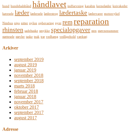
håndlavet
hund
hundehalsbånd
indfarvning
karabin
kernelæder
knivskeder
læder
lædertaske
køresele
lædersele
læderstrop
lædervarer
motorcykel
reparation
rem
Nimbus
nips
nitter
nylon
opbevaring
pynt
rhinsten
specialopgaver
sadeltaske
smykke
sten
stævnenummer
støttesele
støvler
taske
teak
træ
vedhæng
vedligehold
værktøj
Arkiver
september 2019
august 2019
januar 2019
november 2018
september 2018
marts 2018
februar 2018
januar 2018
november 2017
oktober 2017
september 2017
august 2017
Adresse