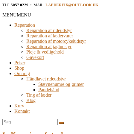
Læderfix
TLF.
5057 0229
• MAIL:
LAEDERFIX@OUTLOOK.DK
Reparation af rideudstyr i Østjylland
MENU
MENU
Reparation
Reparation af rideudstyr
Reparation af lædervarer
Reparation af motorcykeludstyr
Reparation af jagtudstyr
Pleje & vedligehold
Gavekort
Priser
Shop
Om mig
Håndlavet rideudstyr
Stævnenumre og grimer
Pandebånd
Ting af læder
Blog
Kurv
Kontakt
Søg
efter: