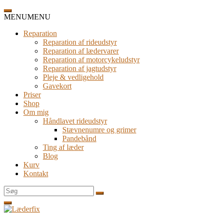
Spring
til
MENU
MENU
indhold
Reparation
Reparation af rideudstyr
Reparation af lædervarer
Reparation af motorcykeludstyr
Reparation af jagtudstyr
Pleje & vedligehold
Gavekort
Priser
Shop
Om mig
Håndlavet rideudstyr
Stævnenumre og grimer
Pandebånd
Ting af læder
Blog
Kurv
Kontakt
Søg
efter: