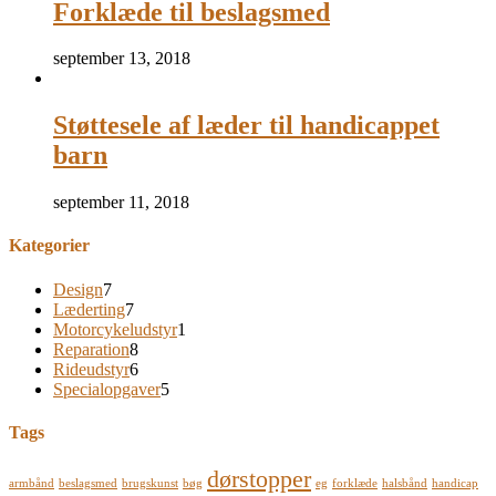
Forklæde til beslagsmed
september 13, 2018
Støttesele af læder til handicappet
barn
september 11, 2018
Kategorier
Design
7
Læderting
7
Motorcykeludstyr
1
Reparation
8
Rideudstyr
6
Specialopgaver
5
Tags
dørstopper
armbånd
beslagsmed
brugskunst
bøg
eg
forklæde
halsbånd
handicap