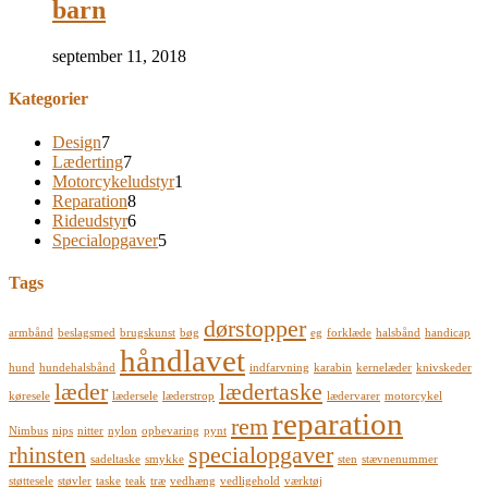
barn
september 11, 2018
Kategorier
Design
7
Læderting
7
Motorcykeludstyr
1
Reparation
8
Rideudstyr
6
Specialopgaver
5
Tags
dørstopper
armbånd
beslagsmed
brugskunst
bøg
eg
forklæde
halsbånd
handicap
håndlavet
hund
hundehalsbånd
indfarvning
karabin
kernelæder
knivskeder
læder
lædertaske
køresele
lædersele
læderstrop
lædervarer
motorcykel
reparation
rem
Nimbus
nips
nitter
nylon
opbevaring
pynt
rhinsten
specialopgaver
sadeltaske
smykke
sten
stævnenummer
støttesele
støvler
taske
teak
træ
vedhæng
vedligehold
værktøj