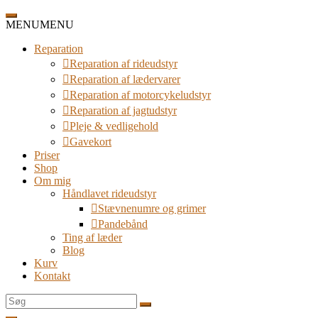
Spring
til
MENU
MENU
indhold
Reparation
Reparation af rideudstyr
Reparation af lædervarer
Reparation af motorcykeludstyr
Reparation af jagtudstyr
Pleje & vedligehold
Gavekort
Priser
Shop
Om mig
Håndlavet rideudstyr
Stævnenumre og grimer
Pandebånd
Ting af læder
Blog
Kurv
Kontakt
Søg
efter: