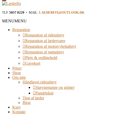
Læderfix
TLF.
5057 0229
• MAIL:
LAEDERFIX@OUTLOOK.DK
Reparation af rideudstyr i Østjylland
MENU
MENU
Reparation
Reparation af rideudstyr
Reparation af lædervarer
Reparation af motorcykeludstyr
Reparation af jagtudstyr
Pleje & vedligehold
Gavekort
Priser
Shop
Om mig
Håndlavet rideudstyr
Stævnenumre og grimer
Pandebånd
Ting af læder
Blog
Kurv
Kontakt