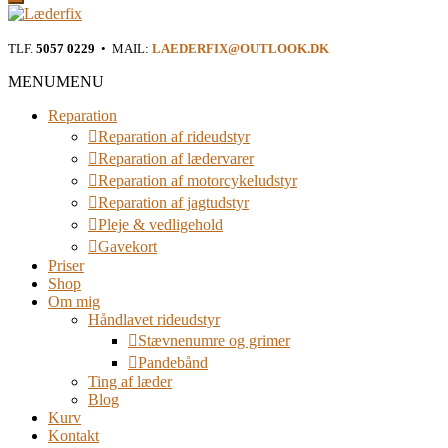
Læderfix
TLF.
5057 0229
• MAIL:
LAEDERFIX@OUTLOOK.DK
Reparation af rideudstyr i Østjylland
MENU
MENU
Reparation
Reparation af rideudstyr
Reparation af lædervarer
Reparation af motorcykeludstyr
Reparation af jagtudstyr
Pleje & vedligehold
Gavekort
Priser
Shop
Om mig
Håndlavet rideudstyr
Stævnenumre og grimer
Pandebånd
Ting af læder
Blog
Kurv
Kontakt