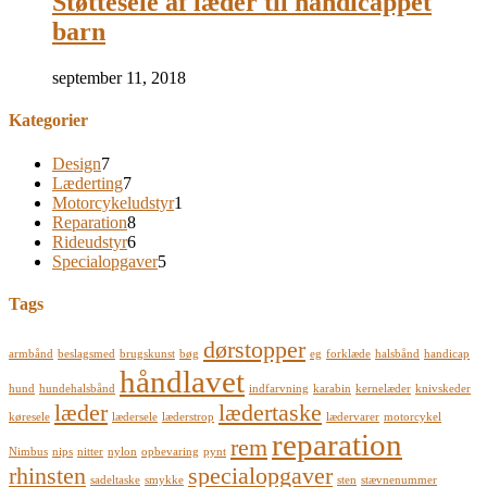
Støttesele af læder til handicappet
barn
september 11, 2018
Kategorier
Design
7
Læderting
7
Motorcykeludstyr
1
Reparation
8
Rideudstyr
6
Specialopgaver
5
Tags
dørstopper
armbånd
beslagsmed
brugskunst
bøg
eg
forklæde
halsbånd
handicap
håndlavet
hund
hundehalsbånd
indfarvning
karabin
kernelæder
knivskeder
læder
lædertaske
køresele
lædersele
læderstrop
lædervarer
motorcykel
reparation
rem
Nimbus
nips
nitter
nylon
opbevaring
pynt
rhinsten
specialopgaver
sadeltaske
smykke
sten
stævnenummer