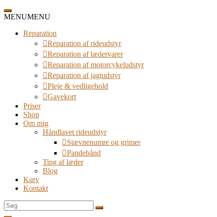
Spring
til
MENU
MENU
indhold
Reparation
Reparation af rideudstyr
Reparation af lædervarer
Reparation af motorcykeludstyr
Reparation af jagtudstyr
Pleje & vedligehold
Gavekort
Priser
Shop
Om mig
Håndlavet rideudstyr
Stævnenumre og grimer
Pandebånd
Ting af læder
Blog
Kurv
Kontakt
Søg
efter: