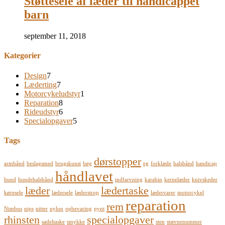
Støttesele af læder til handicappet
barn
september 11, 2018
Kategorier
Design
7
Læderting
7
Motorcykeludstyr
1
Reparation
8
Rideudstyr
6
Specialopgaver
5
Tags
dørstopper
armbånd
beslagsmed
brugskunst
bøg
eg
forklæde
halsbånd
handicap
håndlavet
hund
hundehalsbånd
indfarvning
karabin
kernelæder
knivskeder
læder
lædertaske
køresele
lædersele
læderstrop
lædervarer
motorcykel
reparation
rem
Nimbus
nips
nitter
nylon
opbevaring
pynt
rhinsten
specialopgaver
sadeltaske
smykke
sten
stævnenummer