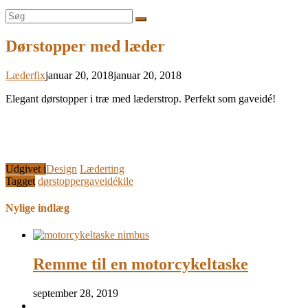
Søg
efter:
Dørstopper med læder
Læderfix
januar 20, 2018
januar 20, 2018
Elegant dørstopper i træ med læderstrop. Perfekt som gaveidé!
Udgivet i
Design
Læderting
Tagget
dørstopper
gaveidé
kile
Nylige indlæg
Remme til en motorcykeltaske
september 28, 2019