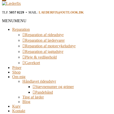
Læderfix
TLF.
5057 0229
• MAIL:
LAEDERFIX@OUTLOOK.DK
Reparation af rideudstyr i Østjylland
MENU
MENU
Reparation
Reparation af rideudstyr
Reparation af lædervarer
Reparation af motorcykeludstyr
Reparation af jagtudstyr
Pleje & vedligehold
Gavekort
Priser
Shop
Om mig
Håndlavet rideudstyr
Stævnenumre og grimer
Pandebånd
Ting af læder
Blog
Kurv
Kontakt