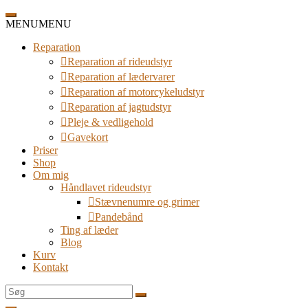
Spring
til
MENU
MENU
indhold
Reparation
Reparation af rideudstyr
Reparation af lædervarer
Reparation af motorcykeludstyr
Reparation af jagtudstyr
Pleje & vedligehold
Gavekort
Priser
Shop
Om mig
Håndlavet rideudstyr
Stævnenumre og grimer
Pandebånd
Ting af læder
Blog
Kurv
Kontakt
Søg
efter: